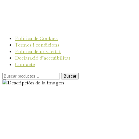
Política de Cookies
Termes i condicions
Política de privacitat
Declaració d’accesibilitat
Contacte
Buscar
El Plan de Recuperación, Transformación y
Resiliencia, financiado por el Fondo de Recuperación
Next Generation EU, recoge una serie de medidas para
la modernización y digitalización del tejido industrial y
la PYME, entre los que destaca el Kit Digital. Esta web
ha sido realizada bajo dicha ayuda.
Todos los derechos reservados. La Torreta de