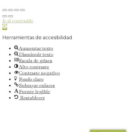
Remolins
Ir al contenido
Abrir
barra
Herramientas de accesibilidad
de
herramientas
Aumentar texto
Disminuir texto
Escala de grises
Alto contraste
Contraste negativo
Fondo claro
Subrayar enlaces
Fuente legible
Restablecer