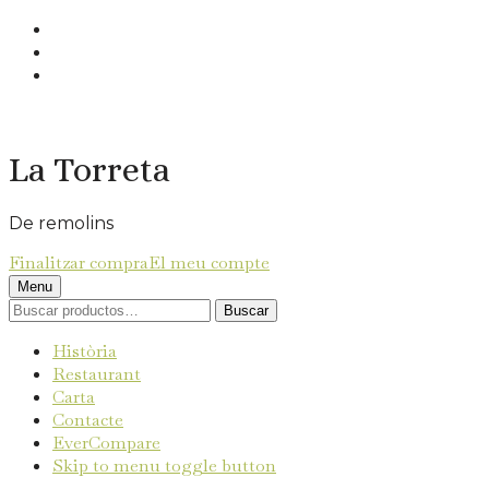
La Torreta
De remolins
Finalitzar compra
El meu compte
Menu
Buscar
Història
Restaurant
Carta
Contacte
EverCompare
Skip to menu toggle button