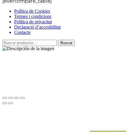
[evercompare_table]
Política de Cookies
Termes i condicions
Política de privacitat
Declaració d’accesibilitat
Contacte
Buscar
El Plan de Recuperación, Transformación y Resiliencia,
financiado por el Fondo de Recuperación Next Generation EU,
recoge una serie de medidas para la modernización y
digitalización del tejido industrial y la PYME, entre los que
destaca el Kit Digital. Esta web ha sido realizada bajo dicha
ayuda.
Todos los derechos reservados. La Torreta de Remolins