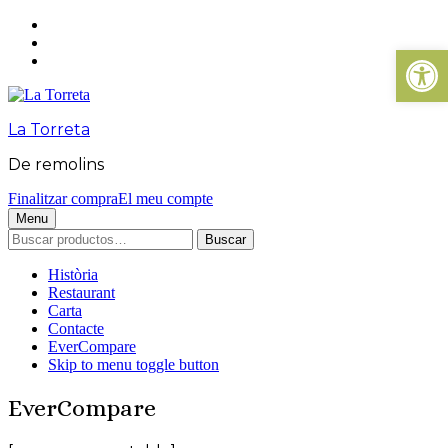
Abrir b
La Torreta
De remolins
Finalitzar compra
El meu compte
Menu
Buscar
Història
Restaurant
Carta
Contacte
EverCompare
Skip to menu toggle button
EverCompare